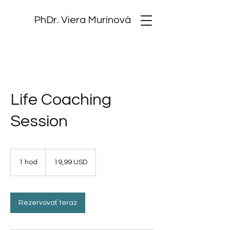
PhDr. Viera Murínová
Life Coaching
Session
19,99
amerického
1 hod
1
19,99 USD
dolára
h
o
Rezervovať teraz