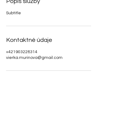
Popis služby
Subtitle
Kontaktné údaje
+421903228314
vierka.murinova@gmail.com
vierka.murinova@gmail.com
+421903228314