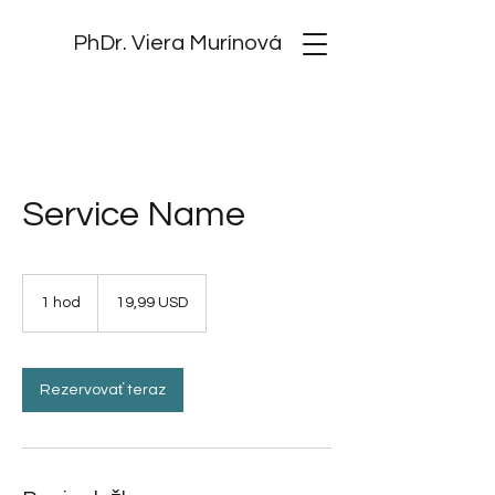
PhDr. Viera Murínová
Service Name
19,99
amerického
1 hod
1
19,99 USD
dolára
h
o
Rezervovať teraz