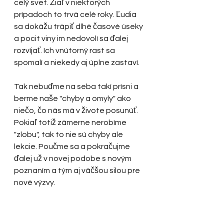
celý svet. Žiaľ v niektorých 
prípadoch to trvá celé roky. Ľudia 
sa dokážu trápiť dlhé časové úseky 
a pocit viny im nedovolí sa ďalej 
rozvíjať. Ich vnútorný rast sa 
spomalí a niekedy aj úplne zastaví. 
Tak nebuďme na seba takí prísni a 
berme naše "chyby a omyly" ako 
niečo, čo nás má v živote posunúť. 
Pokiaľ totiž zámerne nerobíme 
"zlobu", tak to nie sú chyby ale 
lekcie. Poučme sa a pokračujme 
ďalej už v novej podobe s novým 
poznaním a tým aj väčšou silou pre 
nové výzvy.