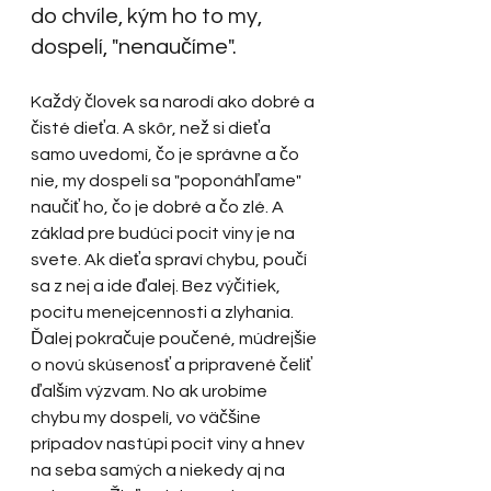
do chvíle, kým ho to my, 
dospelí, "nenaučíme". 
Každý človek sa narodí ako dobré a 
čisté dieťa. A skôr, než si dieťa 
samo uvedomí, čo je správne a čo 
nie, my dospelí sa "poponáhľame" 
naučiť ho, čo je dobré a čo zlé. A 
základ pre budúci pocit viny je na 
svete. Ak dieťa spraví chybu, poučí 
sa z nej a ide ďalej. Bez výčitiek, 
pocitu menejcennosti a zlyhania. 
Ďalej pokračuje poučené, múdrejšie 
o novú skúsenosť a pripravené čeliť 
ďalším výzvam. No ak urobíme 
chybu my dospelí, vo väčšine 
prípadov nastúpi pocit viny a hnev 
na seba samých a niekedy aj na 