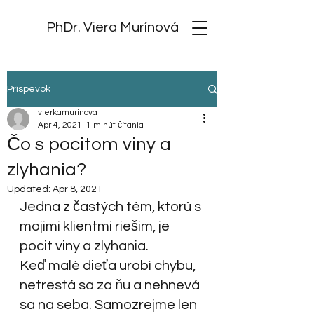
PhDr. Viera Murínová
Príspevok
vierkamurinova
Apr 4, 2021
1 minút čítania
Čo s pocitom viny a
zlyhania?
Updated:
Apr 8, 2021
Jedna z častých tém, ktorú s 
mojimi klientmi riešim, je 
pocit viny a zlyhania. 
Keď malé dieťa urobí chybu, 
netrestá sa za ňu a nehnevá 
sa na seba. Samozrejme len 